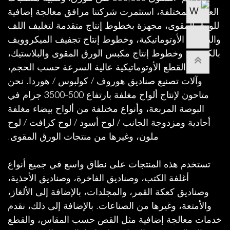
العملاء المختلفة، استثمرت شركتنا مرافق معالجة إضافية
للورق المقوى، مجهزة بخطوط إنتاج متقدمة لتغليف اللف
والصفائح الأوتوماتيكية، وخطوط إنتاج تجفيف الميكروويف
بالكرتون، وخطوط إنتاج مكبس الورق المقوى والبلاستيك،
وآلات القطع الأوتوماتيكية عالية السرعة حسب الحجم،
وآلات تصنيع صناديق هوروف / كولبوس / هوردا. نحن
متاحون لإنتاج ألواح مغلفة بارتفاع 500-3500 جرام في
البوصة المربعة، وأنواع مختلفة من ألواح بيضاء مغلفة
أحادية ومزدوجة الجانب / لوح أسود / لوح كرافت / لوح
ملون، وغيرها من منتجات الورق المقوى.
تستخدم هذه المنتجات على نطاق واسع في جميع أنواع
أغلفة الكتب، وصناديق الفاخرة، وصناديق الأحذية،
وصناديق كعكة القمر، والمجلدات، بالإضافة إلى الألغاز،
والأمتعة، وغيرها من الصناعات. بالإضافة إلى ذلك، نقدم
خدمات معالجة إضافية مثل القص حسب المقاس، والقطع