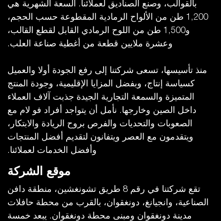
بالقوالب، وصنع الصناديق لعملائنا. السعة الشهرية هي
1,200 طن من الألواح الرمادية المقطوعة حسب الحجم،
و1,500 طن من اللوح الرمادي القابل لقطع القالب،
وعشرة ملايين قطعة من أغطية صناعة العلب.
منذ تأسيسها، تسعى شركتنا إلى رفع الجودة أولا والعميل
كسياسة إنتاج، وبفضل المزايا الإقليمية، وجودة المنتج
المتميزة والسمعة التجارية الجيدة جذبت آلاف العملاء
داخل الصين وخارجها. نأمل أن يتواجد أفراد فو لام مع
الصعوبات والتحديات والفرص بروح الريادة والابتكار،
ويتقدمون مع العصر ويتفانون لتقديم أفضل المنتجات
وأفضل الخدمات لعملائنا.
موقع الشركة
تقع شركتنا في رقم 8 طريق تشونغشين، منطقة دافن
الصناعية، وانجيانغ، دونغقوان، بالقرب من محطة حافلات
مدينة دونغقوان ومبنى محطة دونغقوان. يبعد خمسة