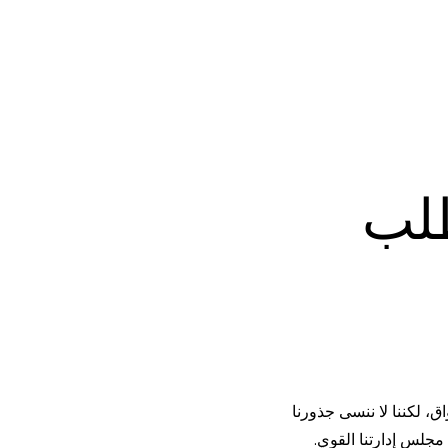
لب
ق، لكننا لا ننسى جذورنا
 مجلس إدارتنا القوي.