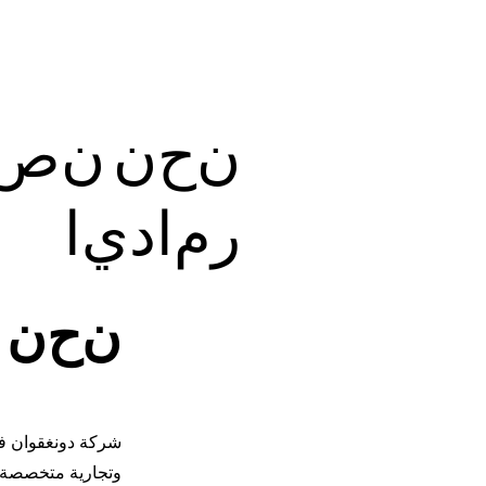
ن
ح
ن
ن
ص
ر
م
ا
د
ي
ا
ن
ح
ن
شركة دونغقوان ف
وتجارية متخصصة ف