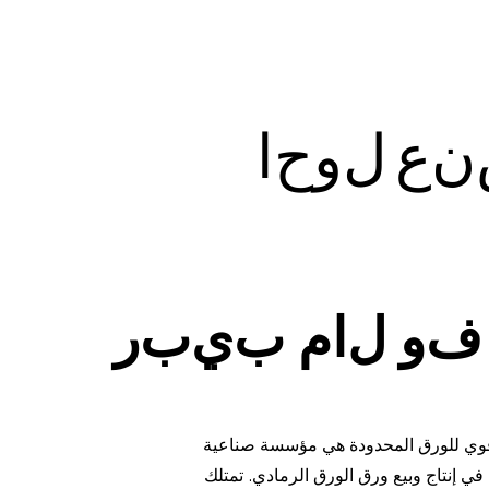
ن
ع
ل
و
ح
ا
ف
و
ل
ا
م
ب
ي
ب
ر
وي للورق المحدودة هي مؤسسة صناعية
ي إنتاج وبيع ورق الورق الرمادي. تمتلك