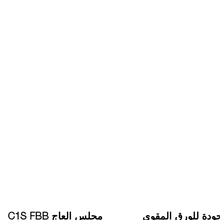
ودة للورق المقوى
مجلس العاج C1S FBB