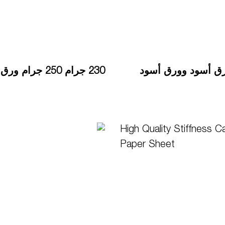
لجودة بسماكة 2 مم من ورق أسود وورق أسود
230 جرام 250 جرام ورق مزدوج مطلي / لوح مزدوج الظهر رمادي